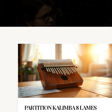
Partition
kalimba
8
lames
facile
:
comptines
et
mélodies
PARTITION KALIMBA 8 LAMES