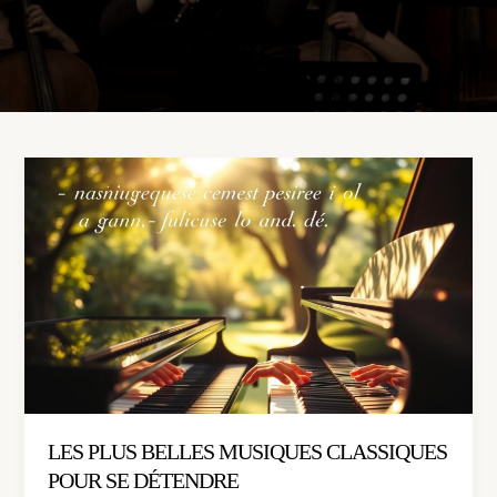
Les
plus
belles
musiques
classiques
pour
se
détendre
LES PLUS BELLES MUSIQUES CLASSIQUES
POUR SE DÉTENDRE