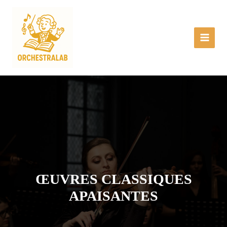
Aller
Main
au
Menu
contenu
ŒUVRES CLASSIQUES
APAISANTES