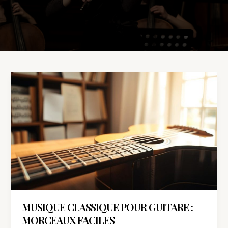
Musique
classique
pour
guitare
:
morceaux
faciles
MUSIQUE CLASSIQUE POUR GUITARE :
MORCEAUX FACILES