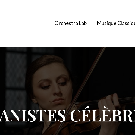
Orchestra Lab
Musique Classiq
IANISTES CÉLÈBR