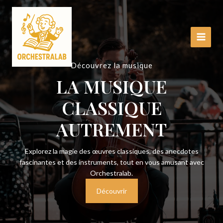
Aller
Main
au
Menu
contenu
Découvrez la musique
LA MUSIQUE
CLASSIQUE
AUTREMENT
Explorez la magie des œuvres classiques, des anecdotes
fascinantes et des instruments, tout en vous amusant avec
Orchestralab.
Découvrir