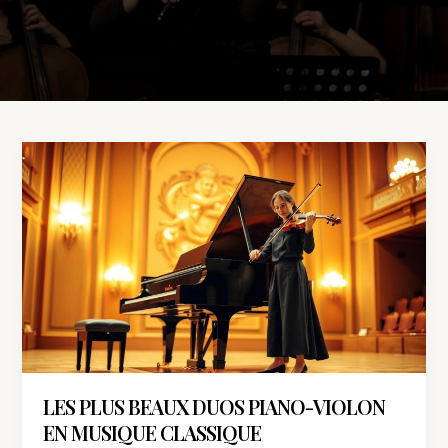
Les
plus
beaux
duos
piano-
violon
en
musique
classique
LES PLUS BEAUX DUOS PIANO-VIOLON
EN MUSIQUE CLASSIQUE