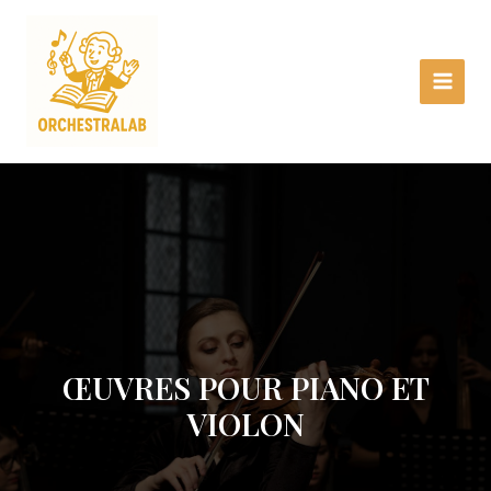
Aller
Main
au
Menu
contenu
ŒUVRES POUR PIANO ET
VIOLON