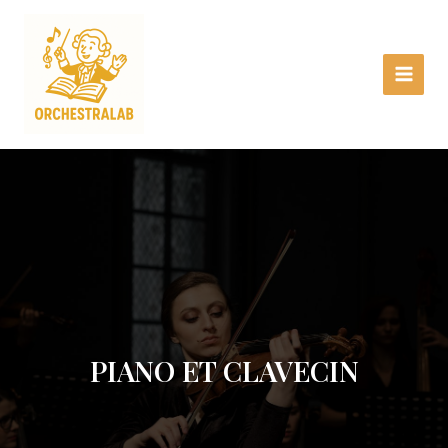
Aller
Main
au
Menu
contenu
PIANO ET CLAVECIN