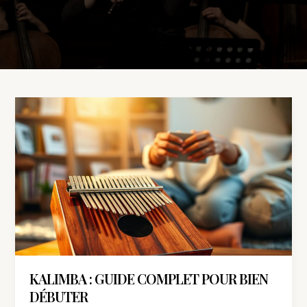
Kalimba
:
guide
complet
pour
bien
débuter
KALIMBA : GUIDE COMPLET POUR BIEN
DÉBUTER