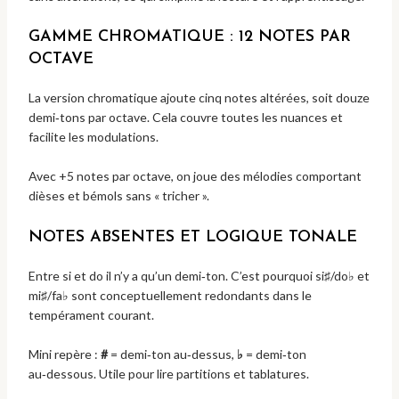
GAMME CHROMATIQUE : 12 NOTES PAR
OCTAVE
La version chromatique ajoute cinq notes altérées, soit douze
demi‑tons par octave. Cela couvre toutes les nuances et
facilite les modulations.
Avec +5 notes par octave, on joue des mélodies comportant
dièses et bémols sans « tricher ».
NOTES ABSENTES ET LOGIQUE TONALE
Entre si et do il n’y a qu’un demi‑ton. C’est pourquoi si♯/do♭ et
mi♯/fa♭ sont conceptuellement redondants dans le
tempérament courant.
Mini repère :
#
= demi‑ton au‑dessus,
♭
= demi‑ton
au‑dessous. Utile pour lire partitions et tablatures.