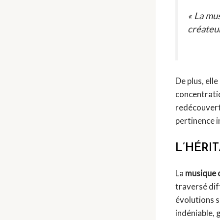
« La mus
créateur
De plus, elle
concentratio
redécouvert
pertinence i
L’HÉRI
La
musique 
traversé di
évolutions s
indéniable,