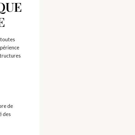
QUE
E
 toutes
xpérience
tructures
ore de
é des