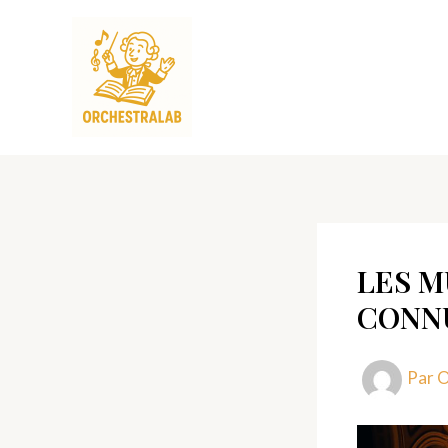
Aller
au
contenu
LES M
CONN
Par
O