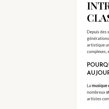
INT
CLA
Depuis des s
générations.
artistique u
complexes, e
POURQU
AUJOUR
La
musique 
nombreux
s
artistes co