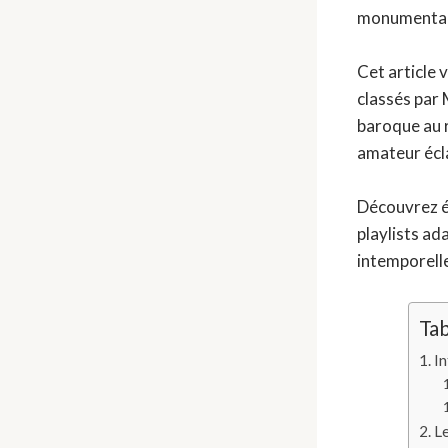
monumental
Cet article
classés par 
baroque au 
amateur écla
Découvrez 
playlists ad
intemporelle
Tab
In
Le