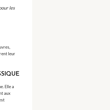
pour les
uvres,
rent leur
SSIQUE
e. Elle a
nt aux
est