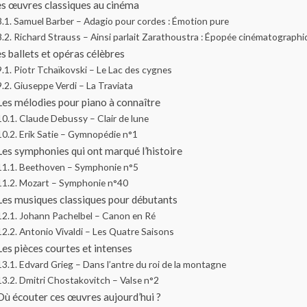
es œuvres classiques au cinéma
Samuel Barber – Adagio pour cordes : Émotion pure
Richard Strauss – Ainsi parlait Zarathoustra : Épopée cinématograph
s ballets et opéras célèbres
Piotr Tchaïkovski – Le Lac des cygnes
Giuseppe Verdi – La Traviata
Les mélodies pour piano à connaître
Claude Debussy – Clair de lune
Erik Satie – Gymnopédie n°1
Les symphonies qui ont marqué l’histoire
Beethoven – Symphonie n°5
Mozart – Symphonie n°40
Les musiques classiques pour débutants
Johann Pachelbel – Canon en Ré
Antonio Vivaldi – Les Quatre Saisons
Les pièces courtes et intenses
Edvard Grieg – Dans l’antre du roi de la montagne
Dmitri Chostakovitch – Valse n°2
Où écouter ces œuvres aujourd’hui ?