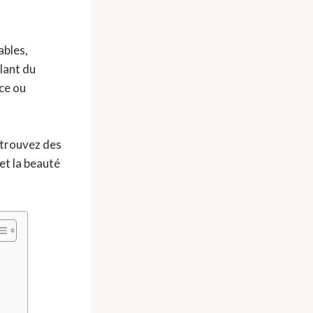
ables,
llant du
ce ou
 trouvez des
et la beauté