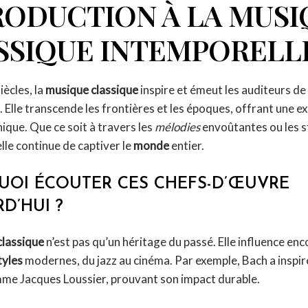
RODUCTION À LA MUSI
SSIQUE INTEMPORELL
iècles, la
musique classique
inspire et émeut les auditeurs de
 Elle transcende les frontières et les époques, offrant une e
nique. Que ce soit à travers les
mélodies
envoûtantes ou les s
lle continue de captiver le
monde
entier.
OI ÉCOUTER CES CHEFS-D’ŒUVRE
D’HUI ?
classique
n’est pas qu’un héritage du passé. Elle influence enc
tyles
modernes, du jazz au cinéma. Par exemple, Bach a inspir
mme Jacques Loussier, prouvant son impact durable.