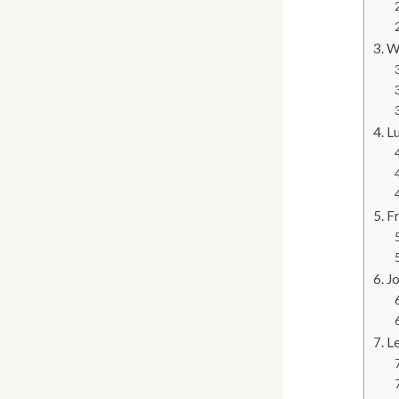
W
Lu
Fr
Jo
L