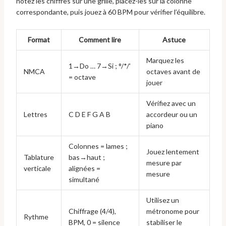
notez les chiffres sur une grille, placez-les sur la colonne
correspondante, puis jouez à 60 BPM pour vérifier l’équilibre.
Format
Comment lire
Astuce
Marquez les
1→Do … 7→Si ; °/*/’
NMCA
octaves avant de
= octave
jouer
Vérifiez avec un
Lettres
C D E F G A B
accordeur ou un
piano
Colonnes = lames ;
Jouez lentement
Tablature
bas→haut ;
mesure par
verticale
alignées =
mesure
simultané
Utilisez un
Chiffrage (4/4),
métronome pour
Rythme
BPM, 0 = silence
stabiliser le