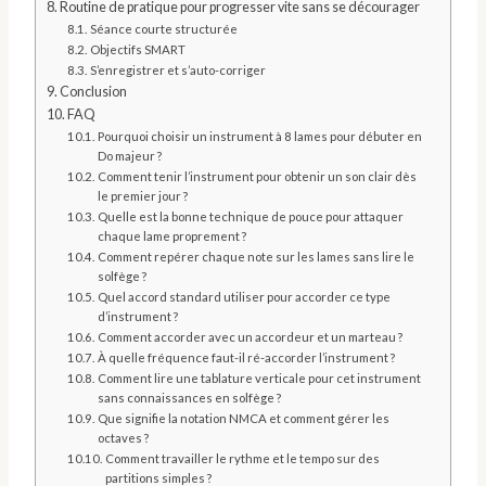
Routine de pratique pour progresser vite sans se décourager
Séance courte structurée
Objectifs SMART
S’enregistrer et s’auto-corriger
Conclusion
FAQ
Pourquoi choisir un instrument à 8 lames pour débuter en
Do majeur ?
Comment tenir l’instrument pour obtenir un son clair dès
le premier jour ?
Quelle est la bonne technique de pouce pour attaquer
chaque lame proprement ?
Comment repérer chaque note sur les lames sans lire le
solfège ?
Quel accord standard utiliser pour accorder ce type
d’instrument ?
Comment accorder avec un accordeur et un marteau ?
À quelle fréquence faut-il ré-accorder l’instrument ?
Comment lire une tablature verticale pour cet instrument
sans connaissances en solfège ?
Que signifie la notation NMCA et comment gérer les
octaves ?
Comment travailler le rythme et le tempo sur des
partitions simples ?