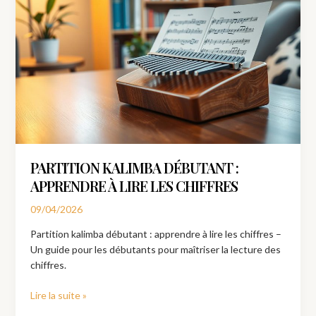
kalimba
débutant
:
apprendre
à
lire
les
chiffres
PARTITION KALIMBA DÉBUTANT :
APPRENDRE À LIRE LES CHIFFRES
09/04/2026
Partition kalimba débutant : apprendre à lire les chiffres –
Un guide pour les débutants pour maîtriser la lecture des
chiffres.
Lire la suite »