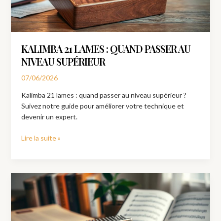
supérieur
KALIMBA 21 LAMES : QUAND PASSER AU
NIVEAU SUPÉRIEUR
07/06/2026
Kalimba 21 lames : quand passer au niveau supérieur ?
Suivez notre guide pour améliorer votre technique et
devenir un expert.
Lire la suite »
Partition
kalimba
7
lames