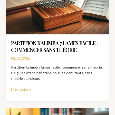
facile
:
commencer
sans
théorie
PARTITION KALIMBA 7 LAMES FACILE :
COMMENCER SANS THÉORIE
02/06/2026
Partition kalimba 7 lames facile : commencer sans théorie.
Un guide étape par étape pour les débutants, sans
théorie complexe.
Lire la suite »
Partition