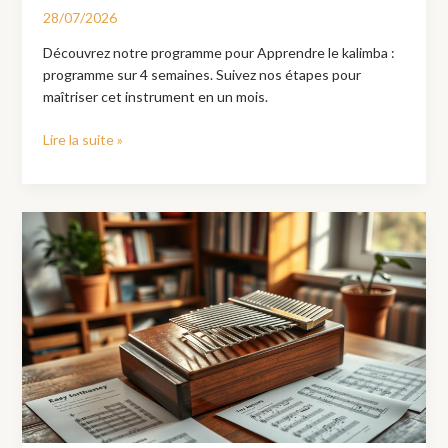
28/07/2026
Découvrez notre programme pour Apprendre le kalimba :
programme sur 4 semaines. Suivez nos étapes pour
maîtriser cet instrument en un mois.
Lire la suite »
Kalimba
musique
facile
:
20
idées
de
morceaux
à
travailler