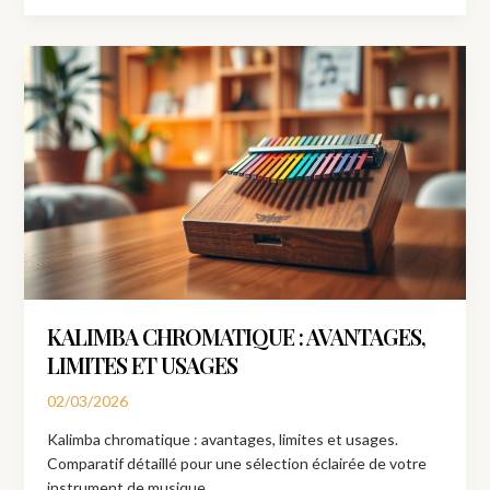
Kalimba
chromatique
:
avantages,
limites
et
usages
KALIMBA CHROMATIQUE : AVANTAGES,
LIMITES ET USAGES
02/03/2026
Kalimba chromatique : avantages, limites et usages.
Comparatif détaillé pour une sélection éclairée de votre
instrument de musique