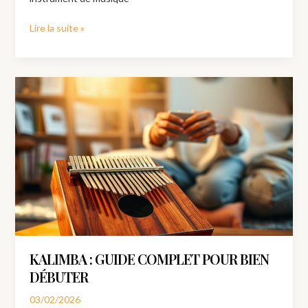
Lire la suite »
Kalimba
:
guide
complet
pour
bien
débuter
KALIMBA : GUIDE COMPLET POUR BIEN
DÉBUTER
03/02/2026