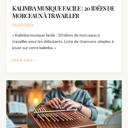
KALIMBA MUSIQUE FACILE : 20 IDÉES DE
MORCEAUX À TRAVAILLER
05/07/2026
« Kalimba musique facile : 20 idées de morceaux à
travailler pour les débutants. Liste de chansons simples à
jouer sur votre kalimba. »
Lire la suite »
Kalimba
21
lames
:
quand
passer
au
niveau