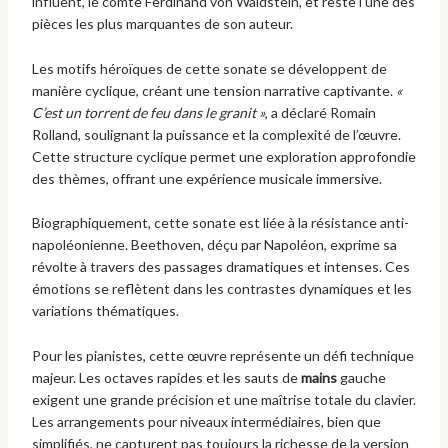
influent, le comte Ferdinand von Waldstein, et reste l’une des
pièces les plus marquantes de son auteur.
Les motifs héroïques de cette sonate se développent de
manière cyclique, créant une tension narrative captivante.
«
C’est un torrent de feu dans le granit »
, a déclaré Romain
Rolland, soulignant la puissance et la complexité de l’œuvre.
Cette structure cyclique permet une exploration approfondie
des thèmes, offrant une expérience musicale immersive.
Biographiquement, cette sonate est liée à la résistance anti-
napoléonienne. Beethoven, déçu par Napoléon, exprime sa
révolte à travers des passages dramatiques et intenses. Ces
émotions se reflètent dans les contrastes dynamiques et les
variations thématiques.
Pour les pianistes, cette œuvre représente un défi technique
majeur. Les octaves rapides et les sauts de
mains
gauche
exigent une grande précision et une maîtrise totale du clavier.
Les arrangements pour niveaux intermédiaires, bien que
simplifiés, ne capturent pas toujours la richesse de la version