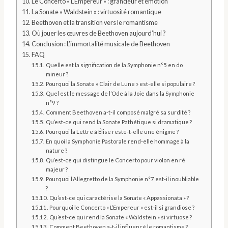
Le Concerto « L’Empereur » : grandeur et émotion
La Sonate « Waldstein » : virtuosité romantique
Beethoven et la transition vers le romantisme
Où jouer les œuvres de Beethoven aujourd’hui ?
Conclusion : L’immortalité musicale de Beethoven
FAQ
Quelle est la signification de la Symphonie n°5 en do
mineur ?
Pourquoi la Sonate « Clair de Lune » est-elle si populaire ?
Quel est le message de l’Ode à la Joie dans la Symphonie
n°9 ?
Comment Beethoven a-t-il composé malgré sa surdité ?
Qu’est-ce qui rend la Sonate Pathétique si dramatique ?
Pourquoi la Lettre à Élise reste-t-elle une énigme ?
En quoi la Symphonie Pastorale rend-elle hommage à la
nature ?
Qu’est-ce qui distingue le Concerto pour violon en ré
majeur ?
Pourquoi l’Allegretto de la Symphonie n°7 est-il inoubliable
?
Qu’est-ce qui caractérise la Sonate « Appassionata » ?
Pourquoi le Concerto « L’Empereur » est-il si grandiose ?
Qu’est-ce qui rend la Sonate « Waldstein » si virtuose ?
Comment Beethoven a-t-il influencé le romantisme ?